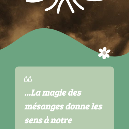
…La magie des
mésanges donne les
sens à notre