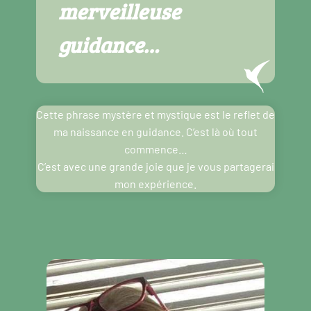
merveilleuse
guidance…
Cette phrase mystère et mystique est le reflet de
ma naissance en guidance. C’est là où tout
commence…
C’est avec une grande joie que je vous partagerai
mon expérience.