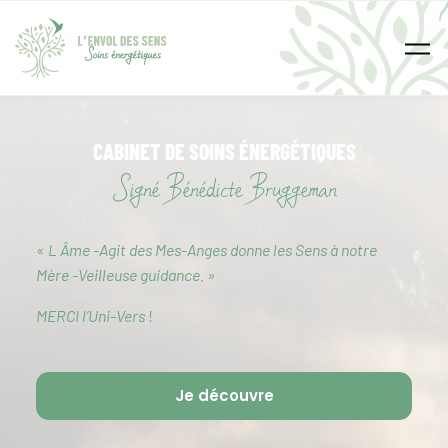
Skip to main content
CABINET DE SOINS ÉNERGÉTIQUES
Signé Bénédicte Bruggeman
«
L Âme -Agit des Mes-Anges donne les Sens à notre
Mère -Veilleuse guidance. »
MERCI l’Uni-Vers
!
Je découvre