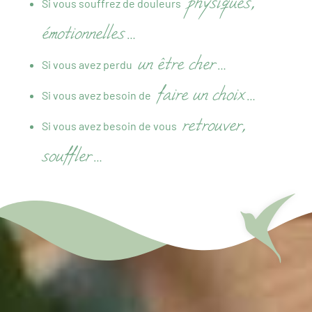
physiques,
Si vous souffrez de douleurs
émotionnelles
…
un être cher
Si vous avez perdu
…
faire un choix
Si vous avez besoin de
…
retrouver,
Si vous avez besoin de vous
souffler
…