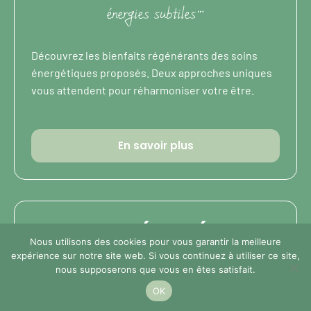
énergies subtiles…
Découvrez les bienfaits régénérants des soins
énergétiques proposés. Deux approches uniques
vous attendent pour réharmoniser votre être.
En savoir plus
MASSAGES ÉNERGÉTIQUES
Nous utilisons des cookies pour vous garantir la meilleure
expérience sur notre site web. Si vous continuez à utiliser ce site,
Et si votre chemin commençait par une
nous supposerons que vous en êtes satisfait.
reconnexion à votre corps…
OK