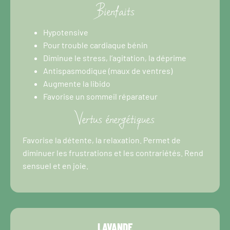
Bienfaits
Hypotensive
Pour trouble cardiaque bénin
Diminue le stress, l’agitation, la déprime
Antispasmodique (maux de ventres)
Augmente la libido
Favorise un sommeil réparateur
Vertus énergétiques
Favorise la détente, la relaxation. Permet de
diminuer les frustrations et les contrariétés. Rend
sensuel et en joie.
LAVANDE