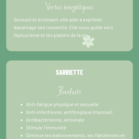
Vertus énergétiques
Sensuel et érotisant, elle aide à exprimer
davantage ses ressentis. Elle nous guide vers
l’épicurisme et les plaisirs de la vie.
SARRIETTE
Bienfaits
Anti-fatigue physique et sexuelle
Anti-infectieuse, antifongique (mycose)
Antibactérienne, antivirale
Stimule l’immunité
Diminue les ballonnements, les flatulences et