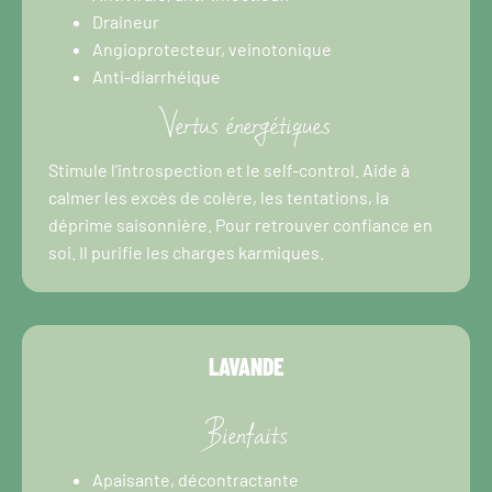
Draineur
Angioprotecteur, veinotonique
Anti-diarrhéique
Vertus énergétiques
Stimule l’introspection et le self-control. Aide à
calmer les excès de colère, les tentations, la
déprime saisonnière. Pour retrouver confiance en
soi. Il purifie les charges karmiques.
LAVANDE
Bienfaits
Apaisante, décontractante