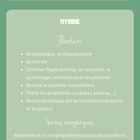
MYRRHE
Bienfaits
Antiseptique, antibactérienne
Antivirale
Diminue l’hyperactivité, la nervosité, le
surmenage, la tristesse et les phobies
Booste le système immunitaire
Traite les problèmes cutanés ( eczéma…)
Action bénéfique sur la circulation sanguine
et la lymphe.
Vertus énergétiques
Apaise l’être et le tranquillise jusqu’au plus profond