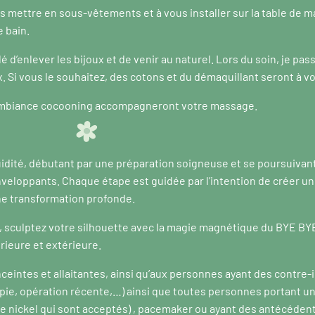
ous mettre en sous-vêtements et à vous installer sur la table de
 bain.
lé d’enlever les bijoux et de venir au naturel. Lors du soin, je pas
x. Si vous le souhaitez, des cotons et du démaquillant seront à vo
ambiance cocooning accompagneront votre massage.
uidité, débutant par une préparation soigneuse et se poursuivant
veloppants. Chaque étape est guidée par l’intention de créer un
une transformation profonde.
 sculptez votre silhouette avec la magie magnétique du BYE BY
rieure et extérieure.
ceintes et allaitantes, ainsi qu’aux personnes ayant des contre-in
pie, opération récente,…) ainsi que toutes personnes portant un 
 le nickel qui sont acceptés) , pacemaker ou ayant des antécédent