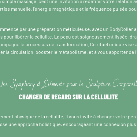
 simple massage, c’est une invitation à redéfinir votre relation a
xpertise manuelle, l’énergie magnétique et la fréquence pulsée po
mmence par une préparation méticuleuse, avec un BodyRoller 
our libérer la cellulite. La peau est soigneusement lissée, dra
ompagne le processus de transformation. Ce rituel unique vise à r
er la circulation, booster le métabolisme, et à vous apporter de
Une Symphony d’Éléments pour la Sculpture Corporell
CHANGER DE REGARD SUR LA CELLULITE
ement physique de la cellulite, il vous invite à changer votre p
asse une approche holistique, encourageant une connexion plus 