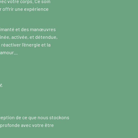
vec votre corps. Ce soin
ur offrir une expérience
aimanté et des manœuvres
inée, activée, et détendue,
éactiver l’énergie et la
 l’amour…
e
erception de ce que nous stockons
profonde avec votre être